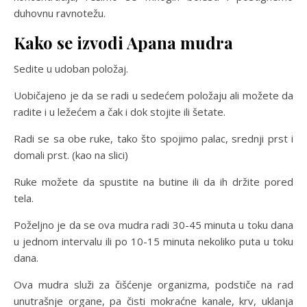
duhovnu ravnotežu.
Kako se izvodi Apana mudra
Sedite u udoban položaj.
Uobičajeno je da se radi u sedećem položaju ali možete da
radite i u ležećem a čak i dok stojite ili šetate.
Radi se sa obe ruke, tako što spojimo palac, srednji prst i
domali prst. (kao na slici)
Ruke možete da spustite na butine ili da ih držite pored
tela.
Poželjno je da se ova mudra radi 30-45 minuta u toku dana
u jednom intervalu ili po 10-15 minuta nekoliko puta u toku
dana.
Ova mudra služi za čišćenje organizma, podstiče na rad
unutrašnje organe, pa čisti mokraćne kanale, krv, uklanja