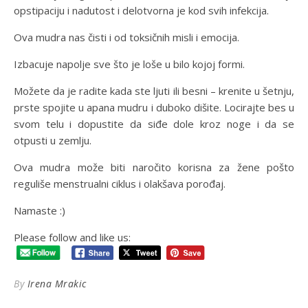
opstipaciju i nadutost i delotvorna je kod svih infekcija.
Ova mudra nas čisti i od toksičnih misli i emocija.
Izbacuje napolje sve što je loše u bilo kojoj formi.
Možete da je radite kada ste ljuti ili besni – krenite u šetnju,
prste spojite u apana mudru i duboko dišite. Locirajte bes u
svom telu i dopustite da siđe dole kroz noge i da se
otpusti u zemlju.
Ova mudra može biti naročito korisna za žene pošto
reguliše menstrualni ciklus i olakšava porođaj.
Namaste :)
Please follow and like us:
By
Irena Mrakic