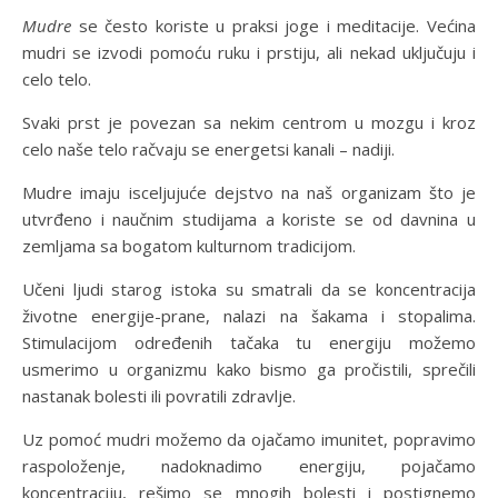
Mudre
se često koriste u praksi joge i meditacije. Većina
mudri se izvodi pomoću ruku i prstiju, ali nekad uključuju i
celo telo.
Svaki prst je povezan sa nekim centrom u mozgu i kroz
celo naše telo račvaju se energetsi kanali – nadiji.
Mudre imaju isceljujuće dejstvo na naš organizam što je
utvrđeno i naučnim studijama a koriste se od davnina u
zemljama sa bogatom kulturnom tradicijom.
Učeni ljudi starog istoka su smatrali da se koncentracija
životne energije-prane, nalazi na šakama i stopalima.
Stimulacijom određenih tačaka tu energiju možemo
usmerimo u organizmu kako bismo ga pročistili, sprečili
nastanak bolesti ili povratili zdravlje.
Uz pomoć mudri možemo da ojačamo imunitet, popravimo
raspoloženje, nadoknadimo energiju, pojačamo
koncentraciju, rešimo se mnogih bolesti i postignemo