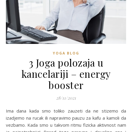
YOGA BLOG
3 Joga polozaja u
kancelariji – energy
booster
28/11/2021
Ima dana kada smo toliko zauzeti da ne stizemo da
izadjemo na rucak ili napravimo pauzu za kafu a kamoli da
vezbamo. Kada smo u takvom ritmu fizicka aktivnost nam
je najpotrebnija! Pored toga naravno i dovoljno sna i